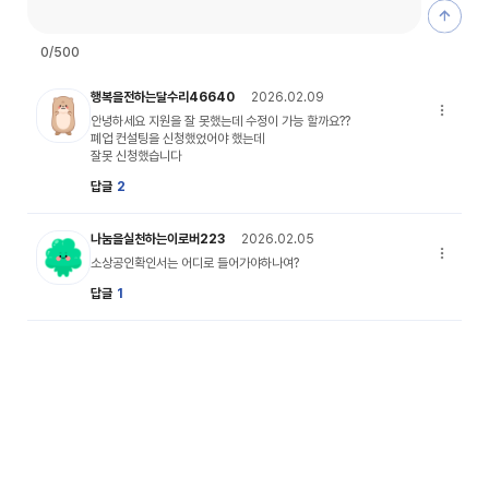
댓글 등
0
/500
달수리 캐릭터 이미지
행복을전하는달수리46640
2026.02.09
댓글 옵션
안녕하세요 지원을 잘 못했는데 수정이 가능 할까요??
폐업 컨설팅을 신청했었어야 했는데
잘못 신청했습니다
답글
2
이로버 캐릭터 이미지
나눔을실천하는이로버223
2026.02.05
댓글 옵션
소상공인확인서는 어디로 들어가야하나여?
답글
1