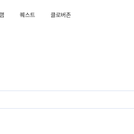
램
퀘스트
클로버존