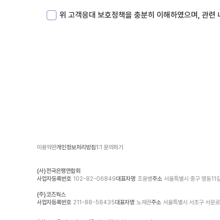
위 고객응대 보호정책을 충분히 이해하였으며, 관련 
이용약관
개인정보처리방침
1:1 문의하기
(사)전국은행연합회
사업자등록번호
102-82-06849
대표자명
조용병
주소
서울특별시 중구 명동11길
(주)코즈웍스
사업자등록번호
211-88-58435
대표자명
노재권
주소
서울특별시 서초구 서운로13