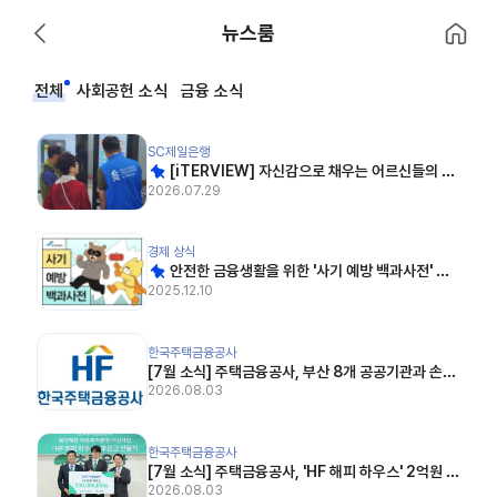
홈으로 이
뉴스룸
뒤로 가기
전체
사회공헌 소식
금융 소식
[iTERVIEW] 자신감으로 채우는 어르신들의 디지털 금융 생활
SC제일은행
고정됨
[iTERVIEW] 자신감으로 채우는 어르신들의 디
지털 금융 생활
2026.07.29
안전한 금융생활을 위한 '사기 예방 백과사전' 다운로드
경제 상식
고정됨
안전한 금융생활을 위한 '사기 예방 백과사전' 다
운로드
2025.12.10
[7월 소식] 주택금융공사, 부산 8개 공공기관과 손잡고 부산경제활성화지원기금 조성 (아시아경제
한국주택금융공사
[7월 소식] 주택금융공사, 부산 8개 공공기관과 손잡
고 부산경제활성화지원기금 조성 (아시아경제, 202
2026.08.03
6.07.23)
[7월 소식] 주택금융공사, 'HF 해피 하우스' 2억원 후원… 취약계층 아동 주거복지 지원 (아시아
한국주택금융공사
[7월 소식] 주택금융공사, 'HF 해피 하우스' 2억원 후
원… 취약계층 아동 주거복지 지원 (아시아경제, 202
2026.08.03