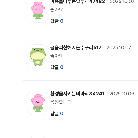
복주 캐릭터 이미지
마음을나누는달수리47482
2025.10.07
좋아요
답글
0
수구리 캐릭터 이미지
금융과친해지는수구리517
2025.10.07
좋아요
답글
0
복주 캐릭터 이미지
환경을지키는비바리84241
2025.10.06
응원합니다
답글
0