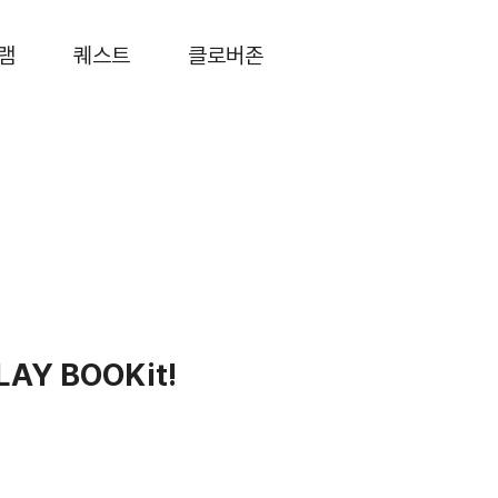
램
퀘스트
클로버존
AY BOOKit!