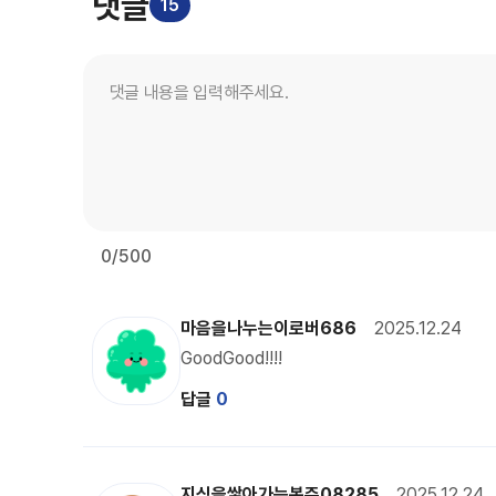
댓글
15
0
/500
이로버 캐릭터 이미지
마음을나누는이로버686
2025.12.24
GoodGood!!!!
답글
0
비바리 캐릭터 이미지
지식을쌓아가는복주08285
2025.12.24