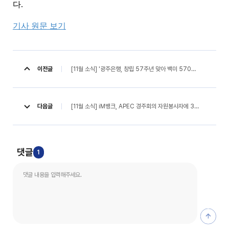
다.
기사 원문 보기
[11월 소식] '광주은행, 창립 57주년 맞아 백미 570포대 ‘통큰 기부 (서울신문, 25. 11. 25)
이전글
[11월 소식] iM뱅크, APEC 경주회의 자원봉사자에 3천만 원 상당 간식 지원 (브레이크뉴스, 25. 11. 10)
다음글
댓글
1
댓글 등