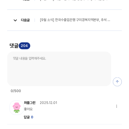
[9월 소식] 한국수출입은행 구미경북지역본부, 추석 맞아 지역 장애인에 따뜻한 온정 전달 (경북도민일보, 25. 09. 24)
다음글
댓글
204
댓글 등
0
/500
복주 캐릭터 이미지
퍼플그린
2025.12.01
댓글 옵션
좋아요
답글
0