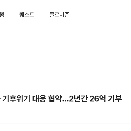
램
퀘스트
클로버존
와 기후위기 대응 협약…2년간 26억 기부