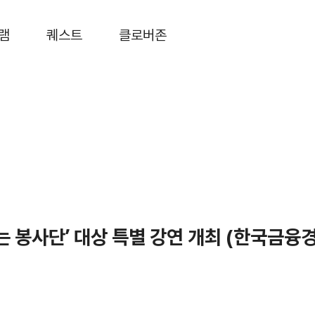
램
퀘스트
클로버존
는 봉사단’ 대상 특별 강연 개최 (한국금융경