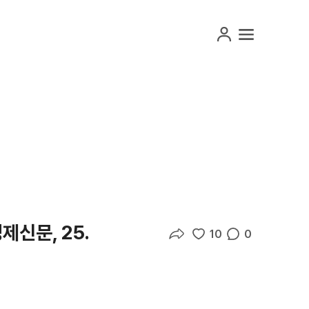
마이페이지
메뉴 열기
제신문, 25.
10
0
좋아요수
댓글수
공유하기