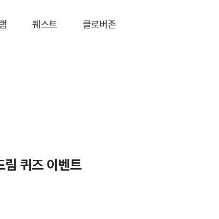
램
퀘스트
클로버존
드림 퀴즈 이벤트