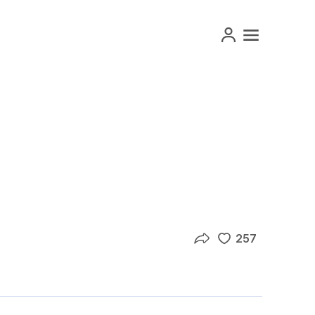
마이페이지
메뉴 열기
257
좋아요수