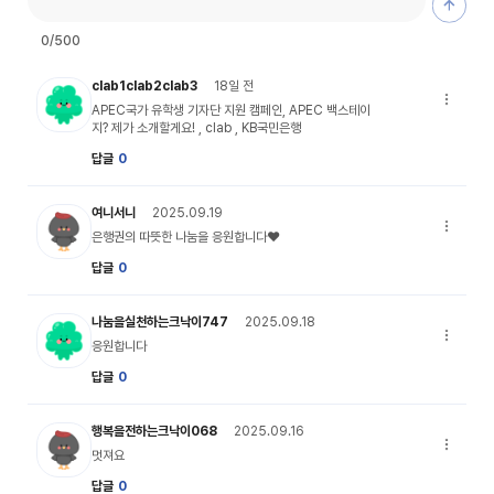
은행권의
0
/500
undefined 캐릭터 이미지
clab1clab2clab3
18일 전
APEC국
APEC국가 유학생 기자단 지원 캠페인, APEC 백스테이
지? 제가 소개할게요! , clab , KB국민은행
답글
0
my_profile_03 캐릭터 이미지
여니서니
2025.09.19
은행권의 
은행권의 따뜻한 나눔을 응원합니다♥
답글
0
undefined 캐릭터 이미지
나눔을실천하는크낙이747
2025.09.18
응원합니다
응원합니다
답글
0
my_profile_03 캐릭터 이미지
행복을전하는크낙이068
2025.09.16
멋져요 댓
멋져요
답글
0