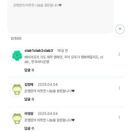
은행권의
0
/500
undefined 캐릭터 이미지
clab1clab2clab3
18일 전
배리어프리
배리어프리 지도 제작 캠페인, 우리 모두가 행복해질지도. cl
ab , 한국씨티은행
답글
0
my_profile_05 캐릭터 이미지
김정재
2025.04.04
은행권의 
은행권의 따뜻한 나눔을 응원합니다♥
답글
0
my_profile_05 캐릭터 이미지
이영광
2025.04.04
은행권의 
은행권의 따뜻한 나눔을 응원합니다♥
답글
0